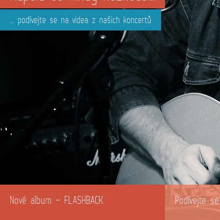
... podívejte se na videa z našich koncertů
Nové album – FLASHBACK
Podívejte s