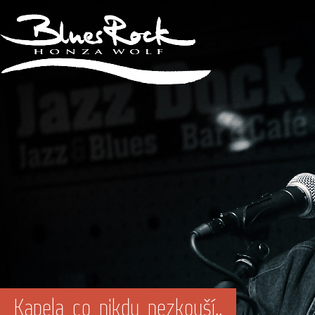
Kapela co nikdy nezkouší..