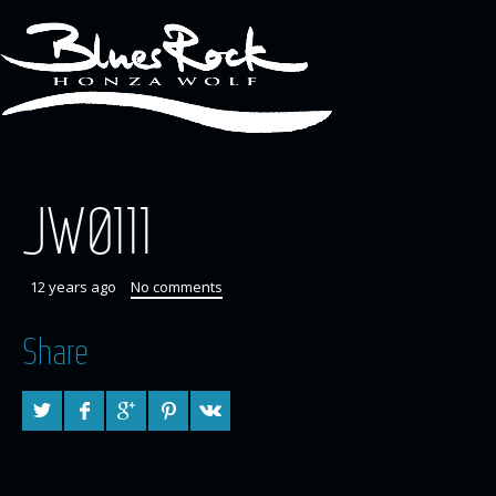
JW0111
12 years ago
No comments
Share