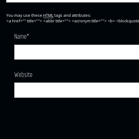
You may use these
HTML
tags and attributes:
<a href="" title=""> <abbr title=""> <acronym title=""> <b> <blockquo
Name
*
Website