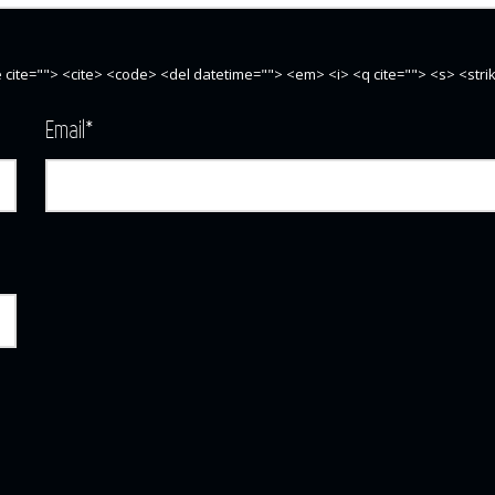
te cite=""> <cite> <code> <del datetime=""> <em> <i> <q cite=""> <s> <str
Email
*