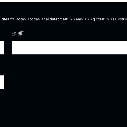
te cite=""> <cite> <code> <del datetime=""> <em> <i> <q cite=""> <s> <str
Email
*