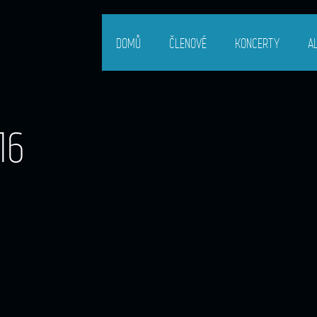
DOMŮ
ČLENOVÉ
KONCERTY
A
16