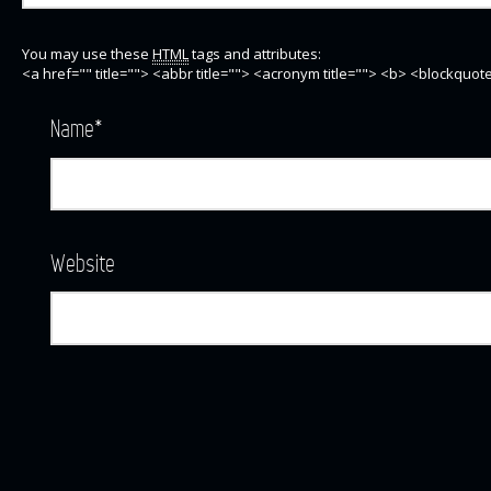
You may use these
HTML
tags and attributes:
<a href="" title=""> <abbr title=""> <acronym title=""> <b> <blockquo
Name
*
Website