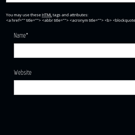
You may use these
HTML
tags and attributes:
<a href="" title=""> <abbr title=""> <acronym title=""> <b> <blockquo
Name
*
Website