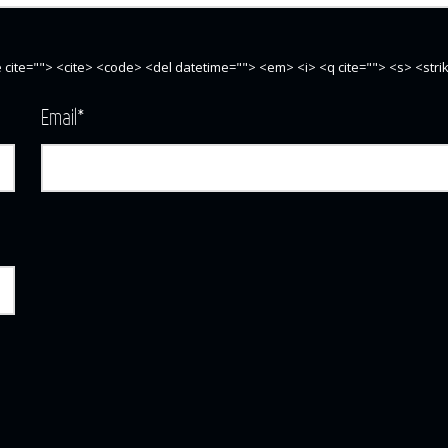
te cite=""> <cite> <code> <del datetime=""> <em> <i> <q cite=""> <s> <str
Email
*