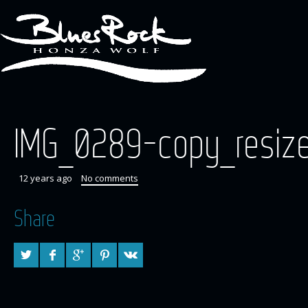
IMG_0289-copy_resiz
12 years ago
No comments
Share