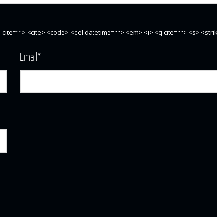
te cite=""> <cite> <code> <del datetime=""> <em> <i> <q cite=""> <s> <str
Email
*