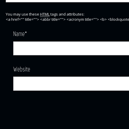
You may use these
HTML
tags and attributes:
<a href="" title=""> <abbr title=""> <acronym title=""> <b> <blockquo
Name
*
Website