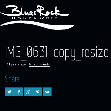
IMG_0631 copy_resize
11 years ago
No comments
Share