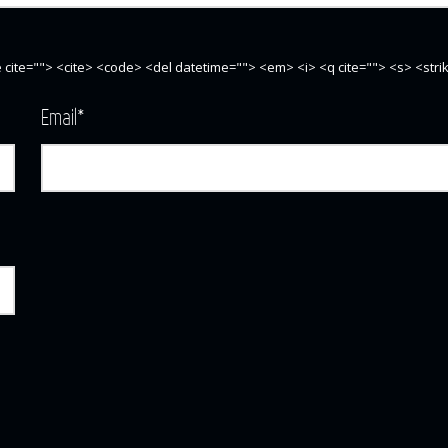
te cite=""> <cite> <code> <del datetime=""> <em> <i> <q cite=""> <s> <str
Email
*