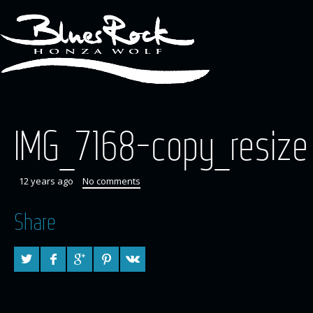
IMG_7168-copy_resize
12 years ago
No comments
Share