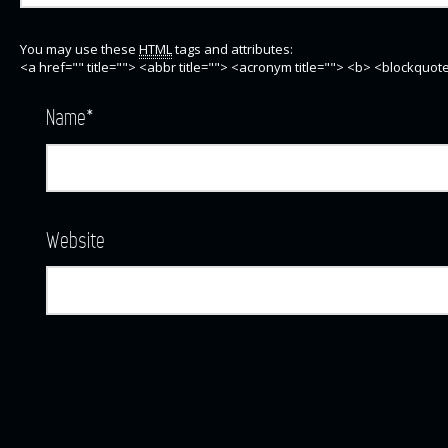
You may use these
HTML
tags and attributes:
<a href="" title=""> <abbr title=""> <acronym title=""> <b> <blockquo
Name
*
Website