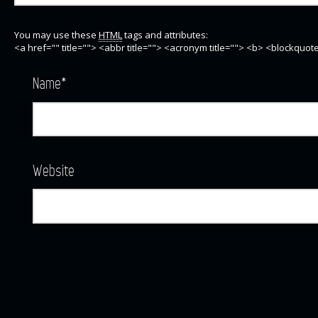
You may use these
HTML
tags and attributes:
<a href="" title=""> <abbr title=""> <acronym title=""> <b> <blockquo
Name
*
Website