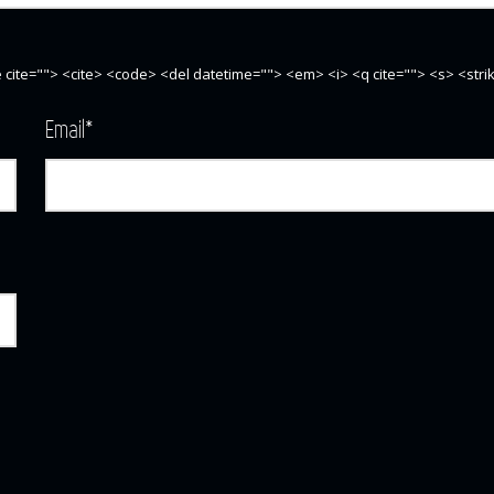
te cite=""> <cite> <code> <del datetime=""> <em> <i> <q cite=""> <s> <str
Email
*