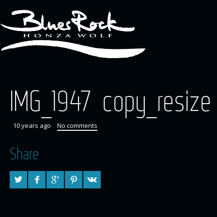
IMG_1947 copy_resize
10 years ago
No comments
Share