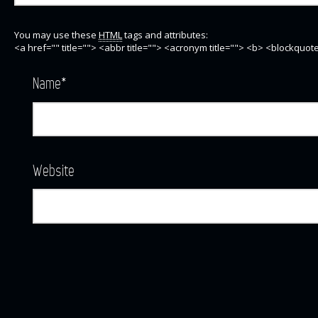
You may use these
HTML
tags and attributes:
<a href="" title=""> <abbr title=""> <acronym title=""> <b> <blockquo
Name
*
Website