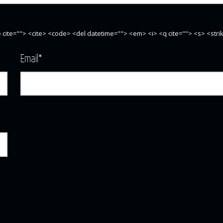
te cite=""> <cite> <code> <del datetime=""> <em> <i> <q cite=""> <s> <str
Email
*