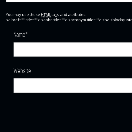
You may use these
HTML
tags and attributes:
<a href="" title=""> <abbr title=""> <acronym title=""> <b> <blockquo
Name
*
Website