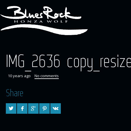
IMG_2636 copy_resiz
10 years ago
No comments
Share