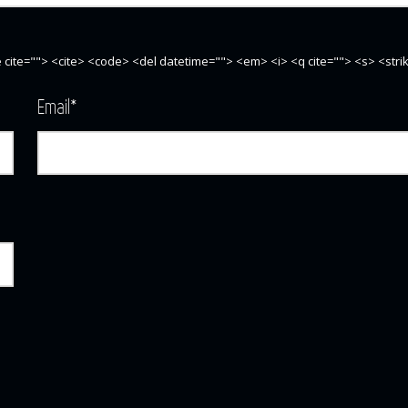
te cite=""> <cite> <code> <del datetime=""> <em> <i> <q cite=""> <s> <str
Email
*