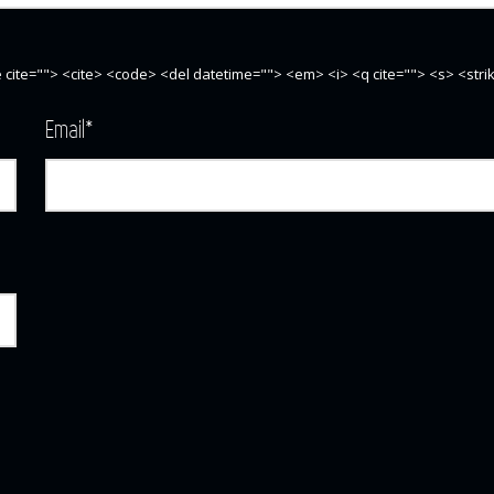
te cite=""> <cite> <code> <del datetime=""> <em> <i> <q cite=""> <s> <str
Email
*