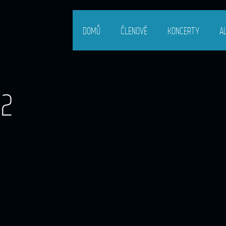
DOMŮ
ČLENOVÉ
KONCERTY
A
22