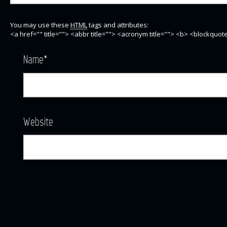
You may use these
HTML
tags and attributes:
<a href="" title=""> <abbr title=""> <acronym title=""> <b> <blockquo
Name
*
Website