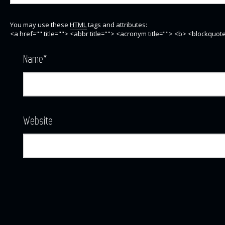
You may use these
HTML
tags and attributes:
<a href="" title=""> <abbr title=""> <acronym title=""> <b> <blockquo
Name
*
Website