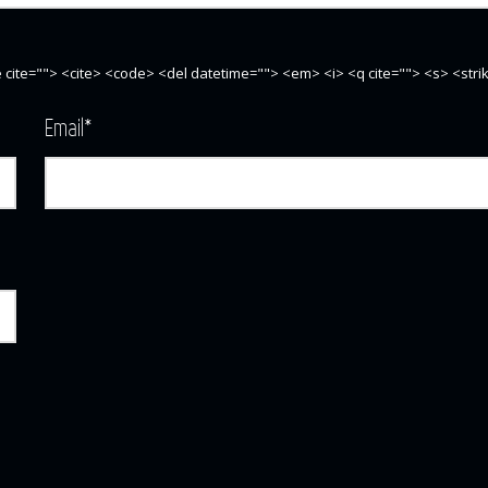
te cite=""> <cite> <code> <del datetime=""> <em> <i> <q cite=""> <s> <str
Email
*