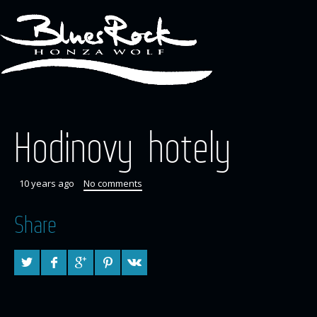
Hodinovy hotely
10 years ago
No comments
Share