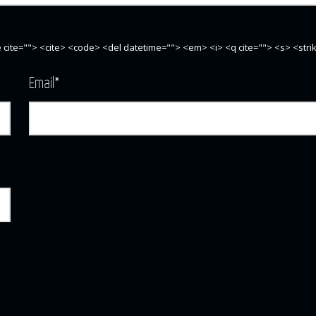
te cite=""> <cite> <code> <del datetime=""> <em> <i> <q cite=""> <s> <str
Email
*