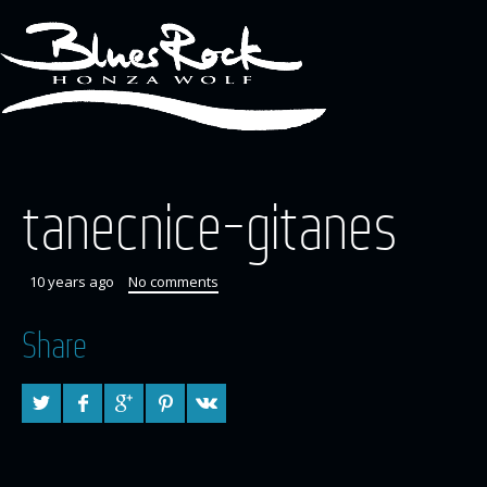
tanecnice-gitanes
10 years ago
No comments
Share