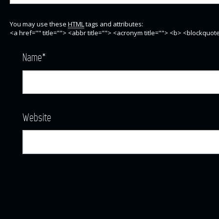
You may use these
HTML
tags and attributes:
<a href="" title=""> <abbr title=""> <acronym title=""> <b> <blockquo
Name
*
Website